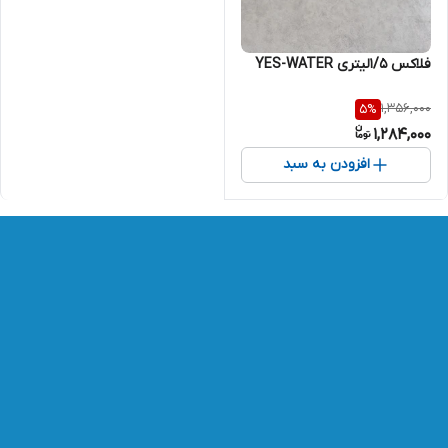
فلاکس 1/5لیتری YES-WATER
1,356,000
5
%
1,284,000
افزودن به سبد