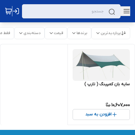
پربازدیدترین
برندها
قیمت
دسته‌بندی
فقط م
سایه بان کمپینگ ( تارپ )
10,607,000
افزودن به سبد