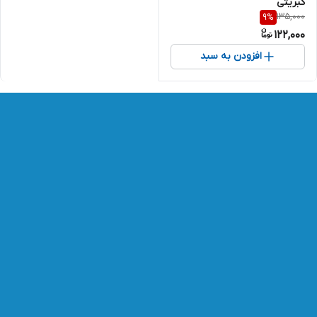
کبریتی
135,000
9
%
122,000
افزودن به سبد