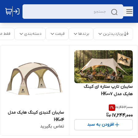
پربازدیدترین
برندها
قیمت
دسته‌بندی
فقط م
سایبان تارپ ستاره ای کینگ
هایک مدل HK007
17,463,000
1
%
سایبان گنبدی کینگ هایک مدل
17,244,000
HK014
افزودن به سبد
تماس بگیرید