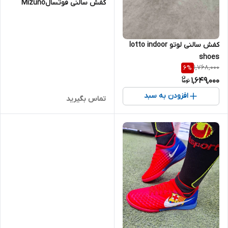
کفش سالنی فوتسالMizuno
کفش سالنی لوتو lotto indoor
shoes
1,768,000
6
%
1,649,000
افزودن به سبد
تماس بگیرید