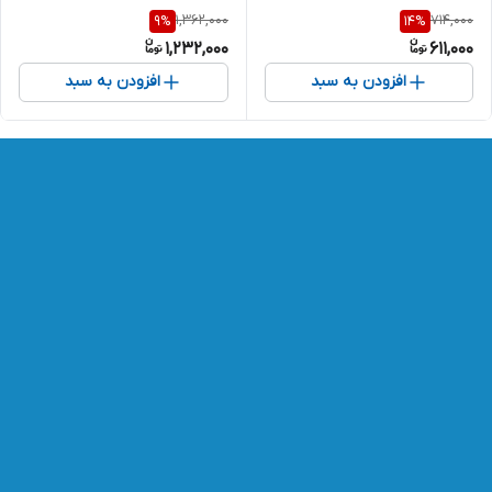
1,362,000
714,000
9
%
14
%
1,232,000
611,000
افزودن به سبد
افزودن به سبد