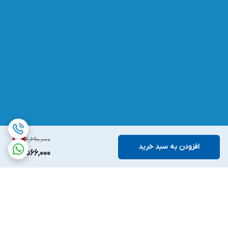
4,690,000
2
%
افزودن به سبد خرید
4,566,000