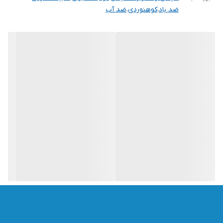
ضد باد
،
کوهنوردی
،
ضد آب