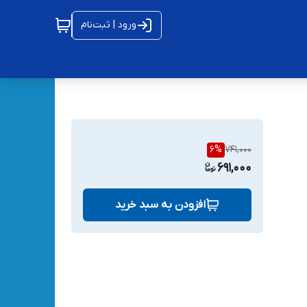
ورود | ثبت‌نام
6
%
741,000
691,000
افزودن به سبد خرید