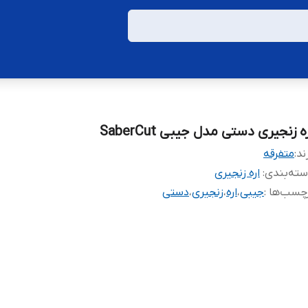
ه زنجیری دستی مدل جیبی SaberCut
ند:
متفرقه
ته‌بندی
:
اره زنجیری
چسب‌ها :
جیبی
،
اره
،
زنجیری
،
دستی