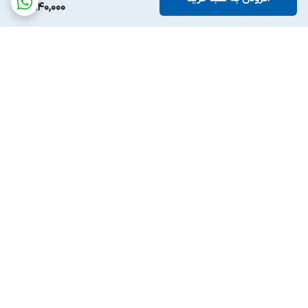
5,140,000
برگشت به بالا
ارسال ویژه
پشتیبانی ۲۴ ساعته
۷ روز ضمانت بازگشت کالا
پرداخت در محل