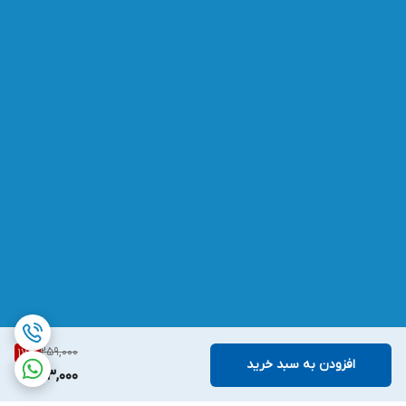
259,000
17
%
افزودن به سبد خرید
213,000