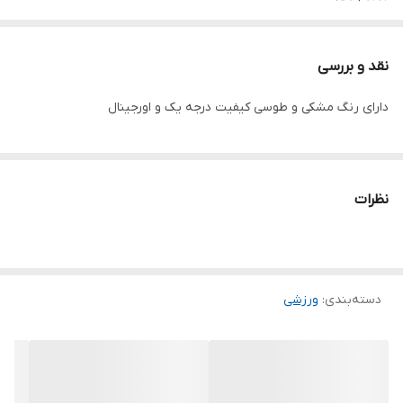
ابعاد: 10.5*11.5 سانتی متر
وزن: حدودا 40 گرم
نقد و بررسی
بسته بندی: 1 عددی
دارای رنگ مشکی و طوسی کیفیت درجه یک و اورجینال
دارای مچبند پلی استر با چسب بسیار قوی
گیره فلزی بسیار ضخیم و مقاوم
نظرات
دسته‌بندی
:
ورزشی