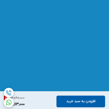
24,848,000
6
%
افزودن به سبد خرید
23,113,000