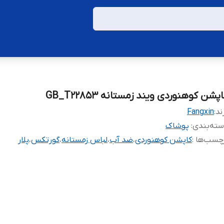
پشن کوهنوردی ویند زمستانه GB_T22853
ند:
Fangxin
ته‌بندی
:
پوشاک
چسب‌ها :
کاپشن کوهنوردی
،
ضد آب
،
لباس زمستانه
،
گورتکس
،
پلار