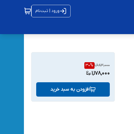
ورود | ثبت‌نام
30
%
1,683,000
1,178,000
افزودن به سبد خرید