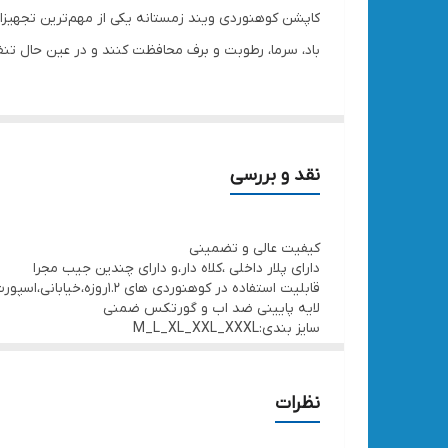
کاپشن کوهنوردی ویند زمستانه یکی از مهم‌ترین تجهیزات 
باد، سرما، رطوبت و برف محافظت کنند و در عین حال تنف
نقد و بررسی
کیفیت عالی و تضمینی
دارای پلار داخلی ،کلاه دار،و دارای چندین جیب مجرا
قابلیت استفاده در کوهنوردی های 1.2روزه،خیابانی،اسپورت،ورزشی
لایه پایینی ضد اب و گورتکس ضمنی
سایز بندی:M_L_XL_XXL_XXXL
نظرات