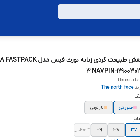
کفش طبیعت گردی زنانه نورث فیس مدل K
3 NAVPIN-12900301
The north fa
ند:
The north face
نگ
صورتی
نارنجی
یز
40
39
38
37