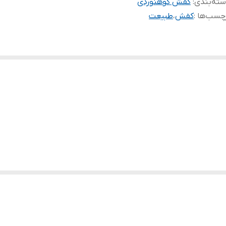
ته‌بندی
:
کفش کوهنوردی
چسب‌ها :
کفش
،
طبیعت