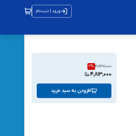
ورود | ثبت‌نام
2
%
4,937,000
4,813,000
افزودن به سبد خرید