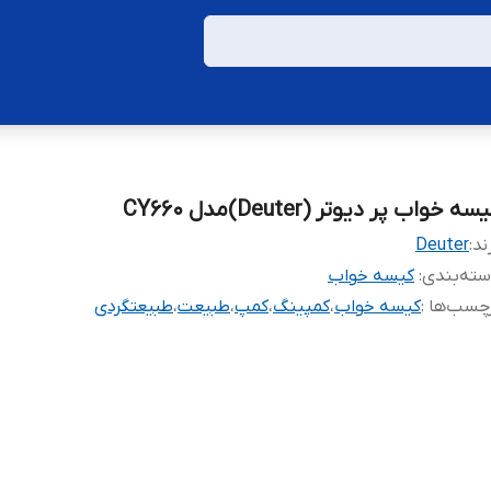
سه خواب پر دیوتر (Deuter)مدل CY660
ند:
Deuter
ته‌بندی
:
کیسه خواب
چسب‌ها :
کیسه خواب
،
کمپینگ
،
کمپ
،
طبیعت
،
طبیعتگردی