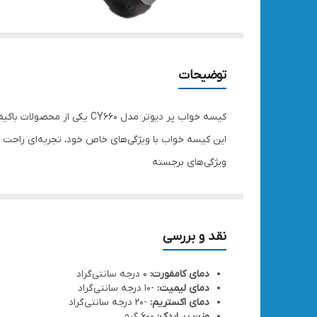
توضیحات
کیسه خواب پر دیوتر مدل CY660 یکی از محصولات باکیفیت برند دیوتر است که برای استفاده در شرایط سرد طراحی شده است.
این کیسه خواب با ویژگی‌های خاص خود، تجربه‌ای راحت و
ویژگی‌های برجسته
عایق حرارتی بالا:
با استفاده از پر اردک با تراکم ۹۰/۱۰، این کیسه خواب گرمای مطلوبی را در دماهای پایین فراهم می‌کند.
سبک و فشرده‌شونده:
وزن سبک و ابعاد جمع‌شده کوچ
مقاومت در برابر سایش:
پوشش بیرونی مقاوم در برا
نقد و بررسی
زیپ با کیفیت:
استفاده از زیپ ژاپنی YKK، سهولت در باز و بسته شدن را تضمین می‌کند
دمای کامفورت:
۰ درجه سانتی‌گراد
دمای لیمیت:
-۱۰ درجه سانتی‌گراد
دمای اکستریم:
-20 درجه سانتی‌گراد
وزن پر اردک:
۶۰۰ گرم