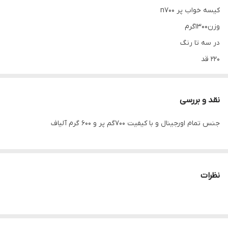
کیسه خواب پر n700
وزن1300گرم
در سه تا رنگ
۲۲۰ قد
سینه ۸۰ سانتی متر
اندازه پای کیسه خواب ۵۰ سانتی متر
نقد و بررسی
جنس تمام اورجینال و با کیفیت 700گم پر و 600 گرم آلیاف
نظرات