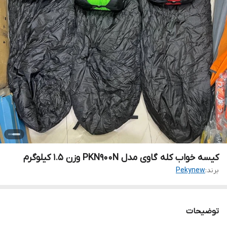
کیسه خواب کله گاوی مدل PKN900N وزن ۱.۵ کیلوگرم
برند:
Pekynew
توضیحات