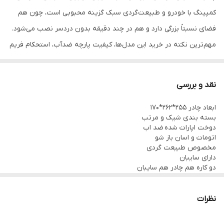
کمپینگ با خودرو و طبیعت‌گردی سبک گزینه‌ محبوبی است، چون هم
فضای نسبتاً بزرگی دارد و هم در چند دقیقه بدون دردسر نصب می‌شود.
مهم‌ترین نکته در خرید این مدل‌ها، کیفیت پارچه ضدآب، استحکام فریم
و کاربردی بودن سایبان جلو است.
چادر مسافرتی اتوماتیک بوفالو 8نفره سایبان شو
نقد و بررسی
ابعاد چادر 255*262*170
ویژگی‌های اصلی
بسته بندی شیک و مرتب
ظرفیت اسمی 8 نفر
دوخت اپارات شده ضد اب
اتومات و اسان باز شو
نصب اتوماتیک و سریع
مخصوص طبیعت گردی
دارای سایبان جلویی قابل تبدیل
دارای سایبان
دو کاره هم چادر هم سایبان
پنجره و توری تهویه
مناسب سفرهای خانوادگی و کمپینگ
نظرات
فریم فایبرگلاس و پارچه پلی‌استر ضدآب
مدل‌های مشابه این دسته معمولاً ابعاد حدود ۲۵۰×۲۵۰ سانتی‌متر و ارتفاع