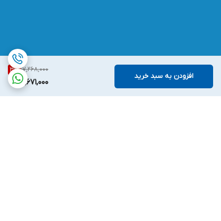
17,268,000
3
%
افزودن به سبد خرید
16,671,000
برگشت به بالا