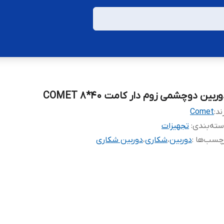
ربین دوچشمی زوم دار کامت COMET 8*40
ند:
Comet
ته‌بندی
:
تجهیزات
چسب‌ها :
دوربین
،
شکاری
،
دوربین شکاری