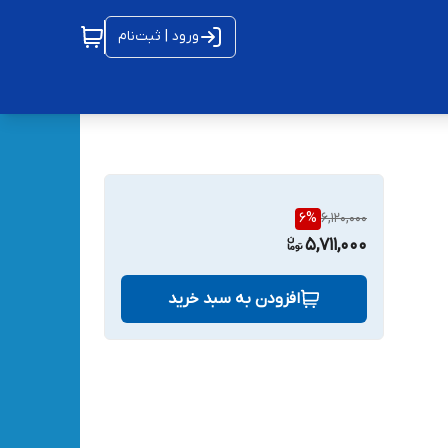
ورود | ثبت‌نام
6
%
6,120,000
5,711,000
افزودن به سبد خرید