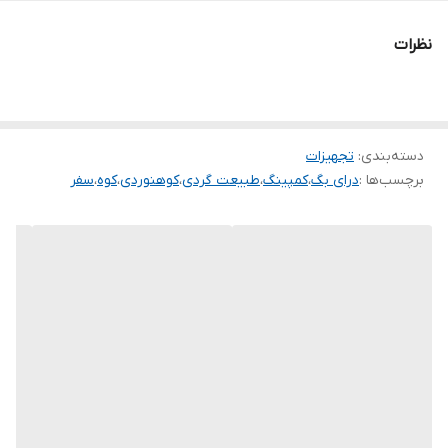
• دارای بند مخصوص شانه‌ای و قابلیت حمل دستی
ساخته‌شده از PVC و الیاف پلی‌استر مقاوم
نظرات
دارای درب رولی با قفل دوطرفه برای جلوگیری از نفوذ آب
دارای بند شانه‌ای قابل تنظیم برای حمل راحت‌تر
قابلیت استفاده به عنوان کیسه باد اضطراری روی آب
کاملاً ضدآب، مقاوم در برابر سایش و گرد و غبار
دسته‌بندی
:
تجهیزات
برچسب‌ها :
درای بگ
،
کمپینگ
،
طبیعت گردی
،
کوهنوردی
،
کوه
،
سفر
قابل شستشو و به‌راحتی تمیز می‌شود
🪢مجهز به سگک‌های DuraFlex برای قفل‌کردن ایمن
⸻
مناسب برای:
قایق‌سواری
کوهنوردی و طبیعت‌گردی
ماهیگیری
غارنوردی و دره‌نوردی
⸻