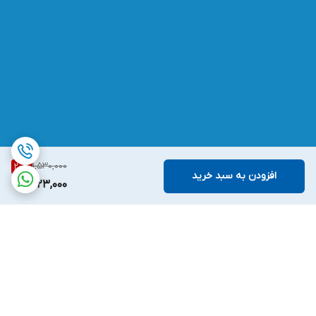
1,530,000
20
%
افزودن به سبد خرید
1,223,000
برگشت به بالا