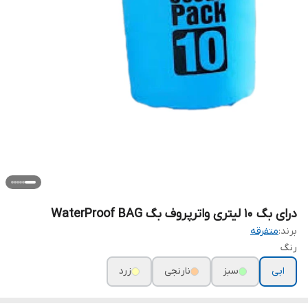
درای بگ 10 لیتری واترپروف بگ WaterProof BAG
برند:
متفرقه
رنگ
ابی
سبز
نارنجی
زرد