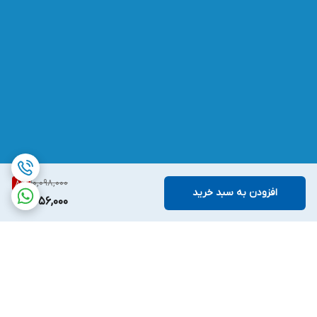
10,098,000
8
%
افزودن به سبد خرید
9,256,000
برگشت به بالا