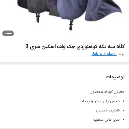
کلاه سه تکه کوهنوردی جک ولف اسکین سری B
برند:
Jak wol skain
توضیحات
معرفی کوتاه محصول
جنس پلی استر و پنبه
قابلیت تنفس
سایز قابل تنظیم
دارای سگک