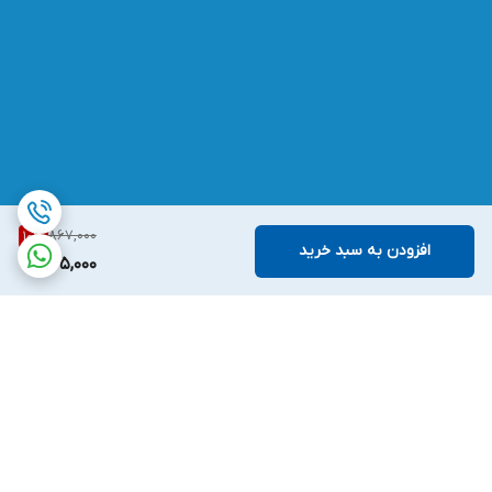
867,000
10
%
افزودن به سبد خرید
775,000
برگشت به بالا