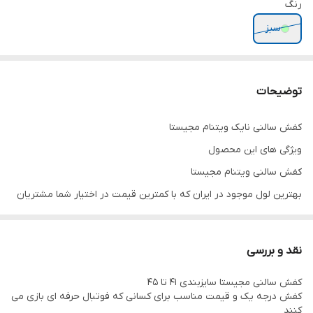
رنگ
سبز
توضیحات
کفش سالنی نایک ویتنام مجیستا
ویژگی های این محصول
کفش سالنی ویتنام مجیستا
بهترین لول موجود در ایران که با کمترین قیمت در اختیار شما مشتریان
عزیز قرار میگیرد
رویه تمام چرم و زبانه به صورت جورابی
نقد و بررسی
پرس بسیار محکم
کفش سالنی مجیستا سایزبندی ۴۱ تا ۴۵
و کفه کاملا ترمز دار
کفش درجه یک و قیمت مناسب برای کسانی که فوتبال حرفه ای بازی می
مخصوص افرادی که حرفه ای فوتسال بازی میکنن
کنند