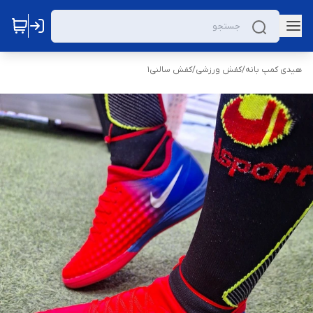
هیدی کمپ بانه
/
کفش ورزشی
/
کفش سالنی1