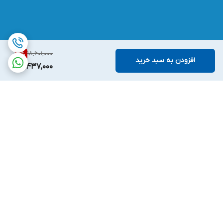
18,601,000
6
%
افزودن به سبد خرید
17,437,000
برگشت به بالا