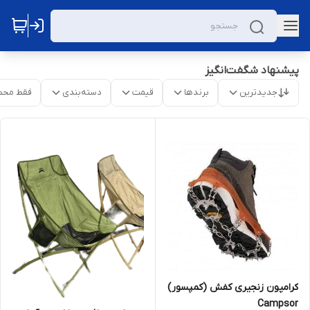
پیشنهاد شگفت‌انگیز
جدیدترین
برندها
قیمت
دسته‌بندی
فقط محص
کرامپون زنجیری کفش (کمپسور)
Campsor