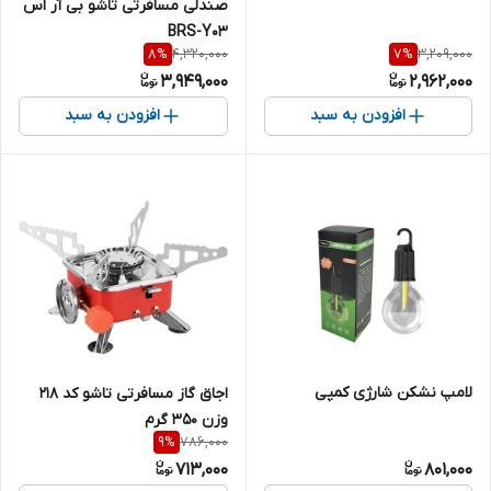
صندلی مسافرتی تاشو بی آر اس
BRS-Y03
4,320,000
3,209,000
8
%
7
%
3,949,000
2,962,000
افزودن به سبد
افزودن به سبد
لامپ نشکن شارژی کمپی
اجاق گاز مسافرتی تاشو کد 218
وزن ۳۵۰ گرم
786,000
9
%
713,000
801,000