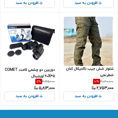
افزودن به سبد
افزودن به سبد
شلوار شش جیب تاکتیکال کتان
دوربین دو چشمی کامت COMET
شطرنجی
20X35 اورجینال
6,125,000
3,060,000
5
%
10
%
5,813,000
2,753,000
افزودن به سبد
افزودن به سبد