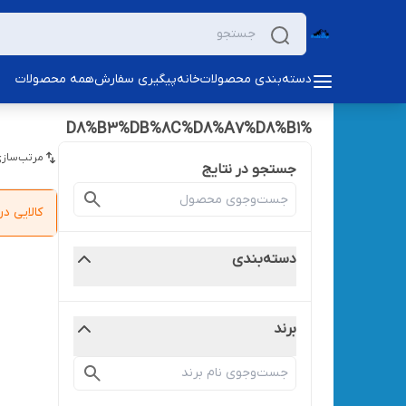
دسته‌بندی محصولات
خانه
پیگیری سفارش
همه محصولات
%D8%B3%DB%8C%D8%A7%D8%B1
مرتب‌سازی
جستجو در نتایج
کالایی 
دسته‌بندی
برند