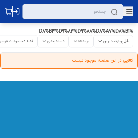
%D8%B4%D9%84%D9%88%D8%A7%D8%B1
پربازدیدترین
برندها
دسته‌بندی
فقط محصولات موجو
کالایی در این صفحه موجود نیست