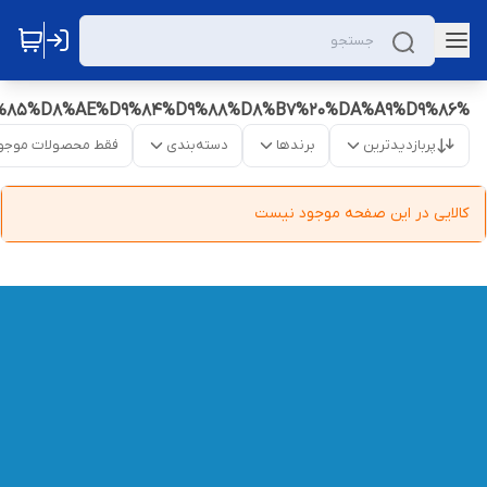
%D9%85%D8%AE%D9%84%D9%88%D8%B7%20%DA%A9%D9%86
پربازدیدترین
برندها
دسته‌بندی
فقط محصولات موجو
کالایی در این صفحه موجود نیست