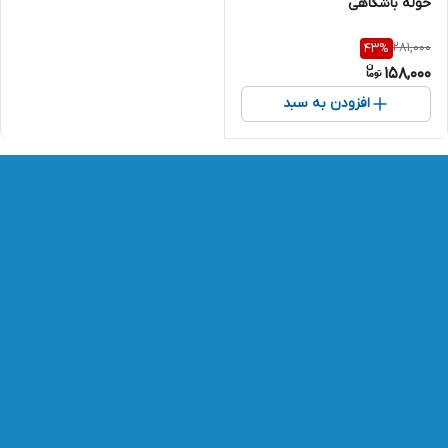
حوله باشگاهی
281,000
43
%
158,000
افزودن به سبد