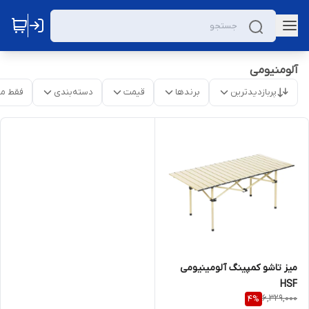
آلومنیومی
پربازدیدترین
برندها
قیمت
دسته‌بندی
فقط م
میز تاشو کمپینگ آلومینیومی
HSF
6,329,000
4
%