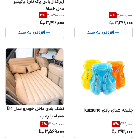
زیرانداز بادی یک نفره پکینیو
مدل A1006
3,535,000
3,500,000
3
%
5
%
3,416,000
3,299,000
افزودن به سبد
افزودن به سبد
تشک بادی داخل خودرو مدل B21
جلیقه شنای بادی kaixiang
همراه با پمپ
3,802,000
449,000
6
%
12
%
3,569,000
392,000