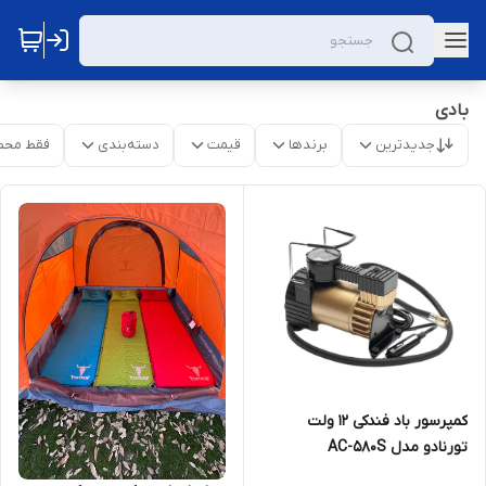
بادی
جدیدترین
برندها
قیمت
دسته‌بندی
فقط محص
کمپرسور باد فندکی ۱۲ ولت
تورنادو مدل AC-580S