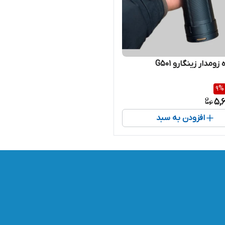
زومدار زینگارو G501
9
%
5,
افزودن به سبد