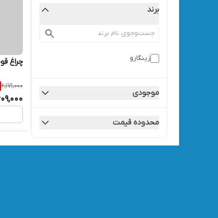
برند
زینگارو
چراغ قوه 
6,171,000
موجودی
609,000
محدوده قیمت