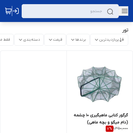
تور
پربازدیدترین
برندها
قیمت
دسته‌بندی
فقط م
گرگور کتابی ماهیگیری 10 چشمه
(دام میگو و بچه ماهی)
1,350,000
7
%