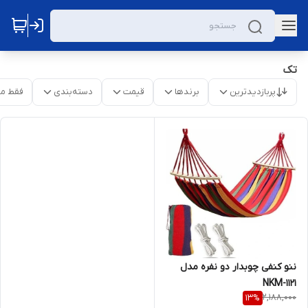
تک
پربازدیدترین
برندها
قیمت
دسته‌بندی
فقط م
ننو کنفی چوبدار دو نفره مدل
NKM-1121
2,188,000
13
%