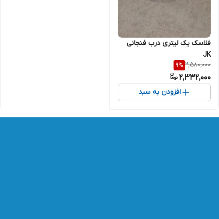
فلاسک یک لیتری درب فنجانی
JK
2,580,000
9
%
2,332,000
افزودن به سبد