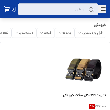
خرچنگی
پربازدیدترین
برندها
قیمت
دسته‌بندی
فقط م
کمربند تاکتیکال سگک خرچنگی
536,000
4
%