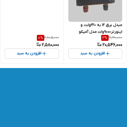
مبدل برق ۱۲ به ۲۲۰ولت و
اینورتر9000وات مدل آمیکو
2,805,000
21,190,000
8
%
3
%
2,580,000
20,546,000
افزودن به سبد
افزودن به سبد