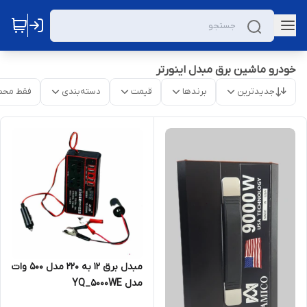
خودرو ماشین برق مبدل اینورتر
جدیدترین
برندها
قیمت
دسته‌بندی
فقط محص
مبدل برق 12 به 220 مدل 500 وات
مدل YQ_5000WE