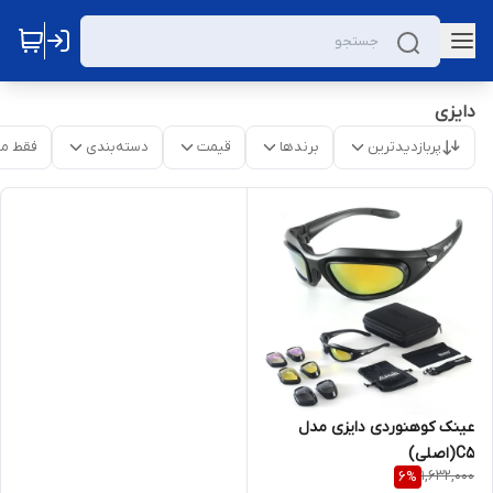
دایزی
پربازدیدترین
برندها
قیمت
دسته‌بندی
فقط م
عینک کوهنوردی دایزی مدل
C5(اصلی)
1,632,000
6
%