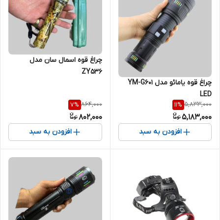
چراغ قوه اسمال سان مدل
ZY536
چراغ قوه یامائو مدل YM-G601
LED
864,000
5,833,000
7
%
11
%
802,000
5,183,000
افزودن به سبد
افزودن به سبد