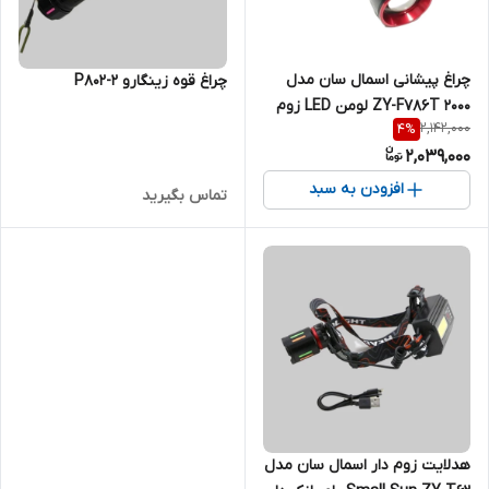
چراغ پیشانی اسمال سان مدل
چراغ قوه زینگارو P802-2
ZY-F786T ۲۰۰۰ لومن LED زوم
2,142,000
4
%
دار
2,039,000
افزودن به سبد
تماس بگیرید
هدلایت زوم دار اسمال سان مدل