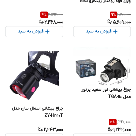
چراغ قوه زومدار زینگارو G501
2,592,000
6,171,000
4
%
9
%
2,468,000
5,609,000
افزودن به سبد
افزودن به سبد
چراغ پیشانی نور سفید پرنور
مدل TGA-110
چراغ پیشانی اسمال سان مدل
ZY-H2210T
1,297,000
5
%
2,243,000
1,232,000