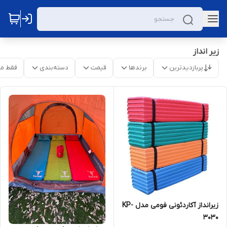
زیر انداز
پربازدیدترین
برندها
قیمت
دسته‌بندی
فقط م
زیرانداز آکاردئونی فومی مدل KP-
3030