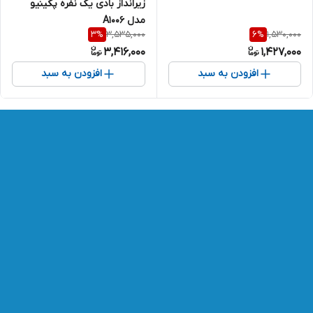
زیرانداز بادی یک نفره پکینیو
مدل A1006
3,535,000
1,530,000
3
%
6
%
3,416,000
1,427,000
افزودن به سبد
افزودن به سبد