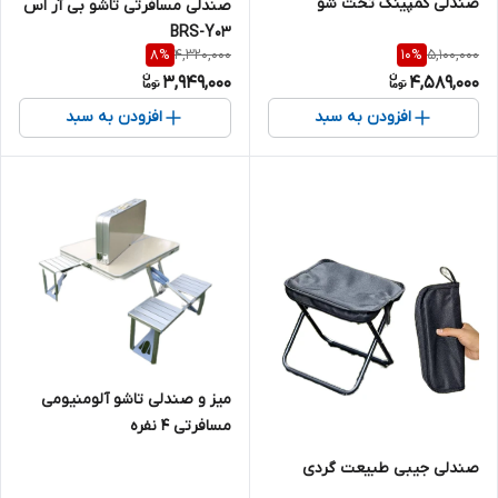
صندلی کمپینگ تخت شو
صندلی مسافرتی تاشو بی آر اس
BRS-Y03
4,320,000
5,100,000
8
%
10
%
3,949,000
4,589,000
افزودن به سبد
افزودن به سبد
میز و صندلی تاشو آلومنیومی
مسافرتی ۴ نفره
صندلی جیبی طبیعت گردی