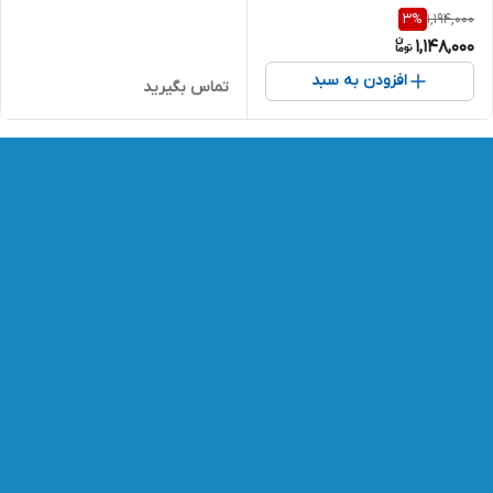
1,194,000
3
%
1,148,000
افزودن به سبد
تماس بگیرید