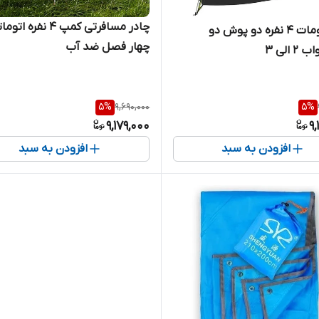
چادر مسافرتی کمپ ۴ نفره 
چادر اتومات 4 نفره دو پوش دو
چهار فصل ضد آب
درب(خواب 2 الی 3
5
%
9,690,000
5
%
9,179,000
9,
افزودن به سبد
افزودن به سبد