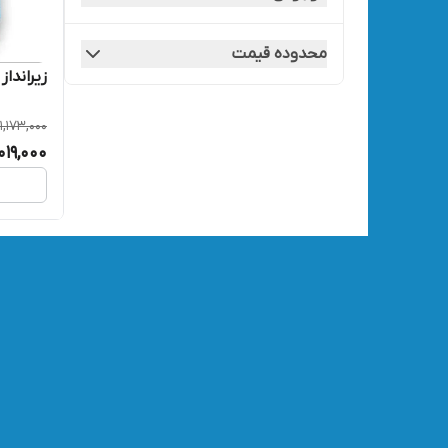
محدوده قیمت
زیرانداز و سای
1,173,000
,019,000