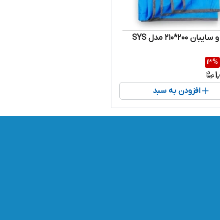
بان 200*210 مدل SYS
13
%
1
افزودن به سبد