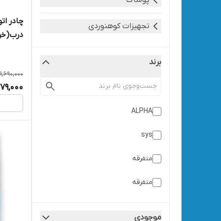
پوشاک
تجهیزات کوهنوردی
نفر)ROYALDEALSRD
برند
9,690,000
179,000
ALPHA
sys
متفرقه
متفرقه
موجودی