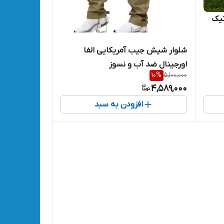
اتوماتیک
شلوار شیش جیب آمریکایی الفا
اورجینال ضد آب و نسوز
10
%
5,100,000
4,589,000
افزودن به سبد