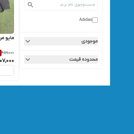
Adidas
مایو مردانه
موجودی
%
459,000
محدوده قیمت
07,000