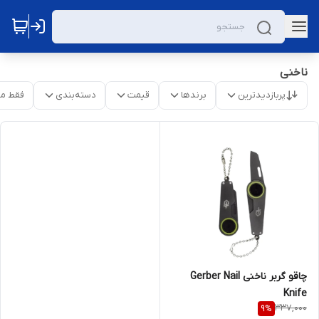
ناخنی
پربازدیدترین
برندها
قیمت
دسته‌بندی
فقط م
چاقو گربر ناخنی Gerber Nail
Knife
337,000
9
%