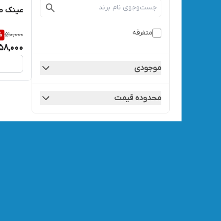
عینک طوفا
متفرقه
%
510,000
58,000
موجودی
محدوده قیمت