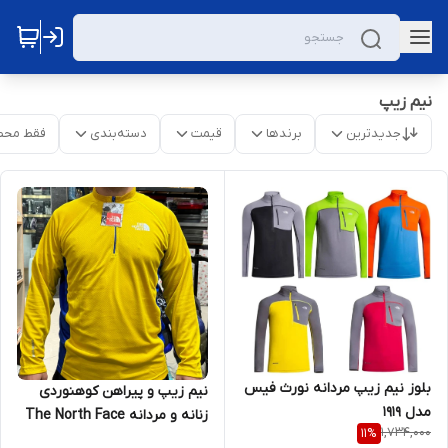
نیم زیپ
جدیدترین
برندها
قیمت
دسته‌بندی
فقط محص
بلوز نیم زیپ مردانه نورث فیس
نیم زیپ و پیراهن کوهنوردی
مدل 1919
زنانه و مردانه The North Face
1,734,000
11
%