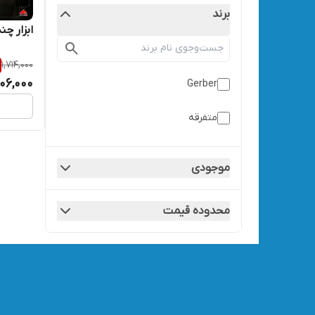
برند
ابزار چن
1,714,000
606,000
Gerber
متفرقه
موجودی
محدوده قیمت