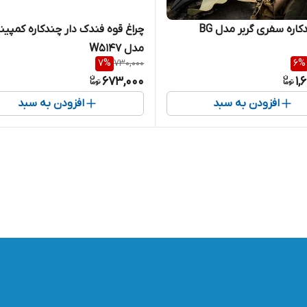
دکاره سفری گربر مدل BG
چراغ قوه فندک دار چندکاره کمپی
مدل W5147
7
%
730,000
6
%
673,000
1,
افزودن به سبد
افزودن به سبد