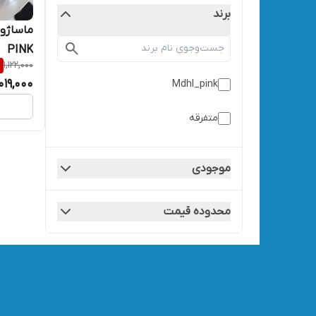
برند
PINK
%
1,122,000
,019,000
Mdhl_pink
متفرقه
موجودی
محدوده قیمت