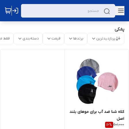
پفکی
پربازدیدترین
برندها
قیمت
دسته‌بندی
فقط م
کلاه شنا ضد آب برای موهای بلند
اصل
501,000
16
%