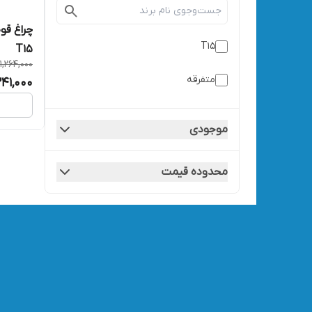
T15
T15
1,264,000
متفرقه
,241,000
موجودی
محدوده قیمت