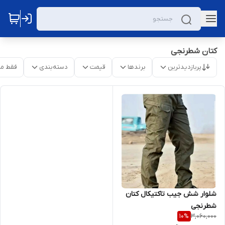
کتان شطرنجی
پربازدیدترین
برندها
قیمت
دسته‌بندی
فقط م
شلوار شش جیب تاکتیکال کتان
شطرنجی
3,060,000
10
%